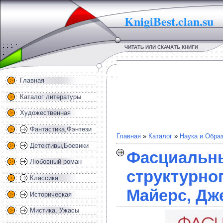
KnigiBest.clan.su
ЧИТАТЬ ИЛИ СКАЧАТЬ КНИГИ
Главная
Каталог литературы
Художественная
Фантастика,Фэнтези
Главная
»
Каталог
»
Наука и Обра
Детективы,Боевики
Фасциальны
Любовный роман
структурног
Классика
Майерс, Дж
Историческая
Мистика, Ужасы