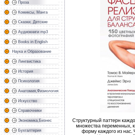
Проза
Комиксы, Манга
Сказки, Детские
Аудиокниги mp3
Books in English
Наука и Образование
Лингвистика
История
Психология
Анатомия,Физиология
Искусство
Справочники
Структурный паттерн каждог
Экономика,Бизнес
множества переменных, к
Бухгалтерия
форму каждого из нас. 