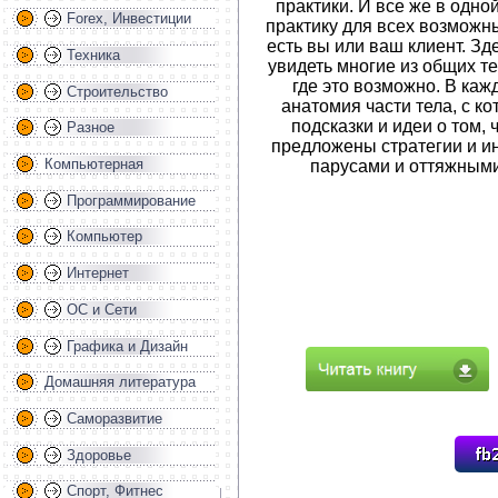
практики. И все же в одно
Forex, Инвестиции
практику для всех возможн
есть вы или ваш клиент. З
Техника
увидеть многие из общих т
где это возможно. В каж
Строительство
анатомия части тела, с к
подсказки и идеи о том, 
Разное
предложены стратегии и и
Компьютерная
парусами и оттяжным
Программирование
Компьютер
Интернет
ОС и Сети
Графика и Дизайн
Домашняя литература
Саморазвитие
Здоровье
Спорт, Фитнес