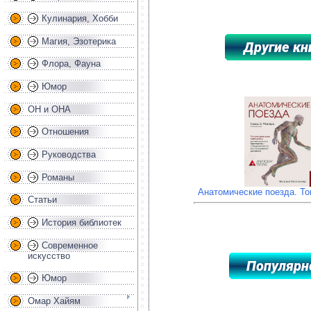
Кулинария, Хобби
Магия, Эзотерика
Флора, Фауна
*****************************************
Юмор
ОН и ОНА
Отношения
Руководства
Романы
Анатомические поезда. Т
Статьи
История библиотек
Современное
искусство
Юмор
Омар Хайям