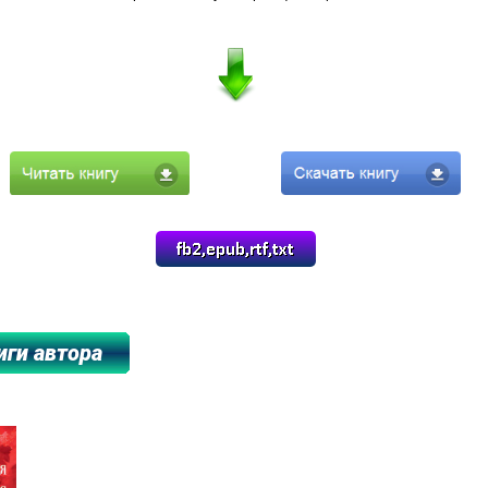
****************