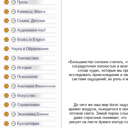
Проза
Комиксы, Манга
Сказки, Детские
Аудиокниги mp3
Books in English
Наука и Образование
Лингвистика
«Большинство склонно считать, чт
сосредоточен полностью в мозг
История
сплав чудес, которые мы при
исследовать происхождение и эво
Психология
системе ощущений; их роль и м
Анатомия,Физиология
Искусство
До чего же наш мир богат ощу
Справочники
аромат воздуха, льющегося в окн
потоков света. Зимой порою слыш
Экономика,Бизнес
даже спросонок понимает, что 
рисует на листе бумаги контур с
Бухгалтерия