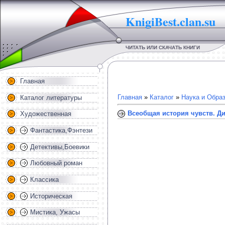
KnigiBest.clan.su
ЧИТАТЬ ИЛИ СКАЧАТЬ КНИГИ
Главная
Главная
»
Каталог
»
Наука и Обра
Каталог литературы
Всеобщая история чувств. Д
Художественная
Фантастика,Фэнтези
Детективы,Боевики
Любовный роман
Классика
Историческая
Мистика, Ужасы