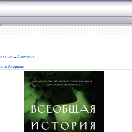
зование
»
Анатомия
иана Акерман