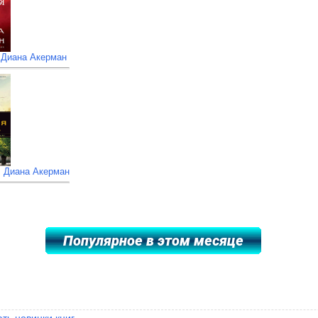
 Диана Акерман
. Диана Акерман
ать новинки книг