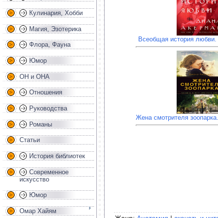
Кулинария, Хобби
Магия, Эзотерика
Всеобщая история любви.
Флора, Фауна
Юмор
ОН и ОНА
Отношения
Руководства
Жена смотрителя зоопарка
Романы
Статьи
История библиотек
Современное
искусство
Юмор
Омар Хайям
Жанр:
Анатомия
|
скачать и чит