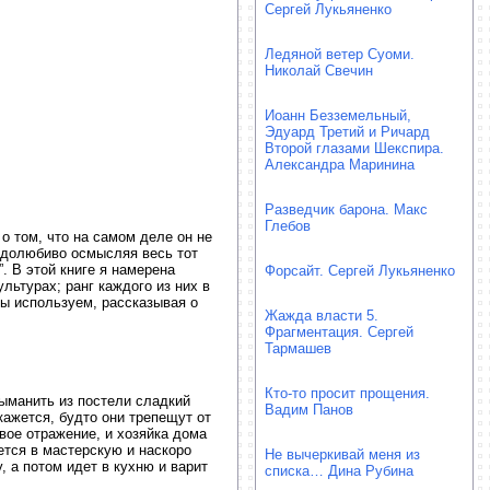
Сергей Лукьяненко
Ледяной ветер Суоми.
Николай Свечин
Иоанн Безземельный,
Эдуард Третий и Ричард
Второй глазами Шекспира.
Александра Маринина
Разведчик барона. Макс
Глебов
о том, что на самом деле он не
рудолюбиво осмысляя весь тот
”. В этой книге я намерена
Форсайт. Сергей Лукьяненко
ьтурах; ранг каждого из них в
ы используем, рассказывая о
Жажда власти 5.
Фрагментация. Сергей
Тармашев
Кто-то просит прощения.
ыманить из постели сладкий
Вадим Панов
кажется, будто они трепещут от
вое отражение, и хозяйка дома
яется в мастерскую и наскоро
Не вычеркивай меня из
, а потом идет в кухню и варит
списка… Дина Рубина