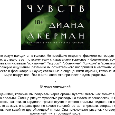
о разум находится в голове. Но новейшие открытия физиологов говорят 
е, а странствует по всему телу с караванами гормонов и ферментов, т
выкли называть “осязанием”, “вкусом”, “обонянием”, “слухом” и “зрением
люцию ощущений; различие их сознательного восприятия в несхожих кул
есто в фольклоре и науке; связанные с ощущениями идиомы, которые м
мире вокруг нас. Эта книга наверняка принесет людям радость».
*
В море ощущений
щениями, которые мы получаем через органы чувств! Летом нас может в
о спальни. Солнце рисует муаровые разводы на тюлевых занавесках, и 
ишь, как птичка кардинал громко стучит в стекло спальни, кидаясь на с
это за звук; она расстроенно качает головой, встает с кровати, отправл
овы или какой-то другой хищной птицы. Она приклеивает рисунок к стеклу
ароматный, чуть горчащий кофе.