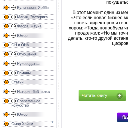
покушатьс
Кулинария, Хобби
В этот момент один из м
Магия, Эзотерика
«Что если новая бизнес-м
совета директоров и ген
Флора, Фауна
хором: «Тогда попробуем ч
продолжил: «Но мы точно
Юмор
делать, кто-то другой вста
цифров
ОН и ОНА
Отношения
Руководства
Романы
Статьи
История библиотек
Современное
искусство
Юмор
Омар Хайям