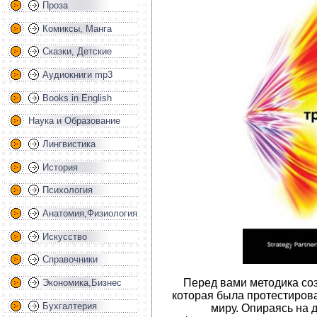
Проза
Комиксы, Манга
Сказки, Детские
Аудиокниги mp3
Books in English
Наука и Образование
Лингвистика
История
Психология
Анатомия,Физиология
Искусство
Справочники
Перед вами методика со
Экономика,Бизнес
которая была протестиров
Бухгалтерия
миру. Опираясь на