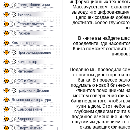
информационных технологи
Forex, Инвестиции
Массачусетском технологи
выводу, что цифровизация
Техника
цепочек создания добав
достигать более глубоког
Строительство
по
Разное
В книге вы найдете шес
Компьютерная
определите, где находит
Книга поможет составить 
Программирование
цифрово
Компьютер
Недавно мы проводили сем
Интернет
с советом директоров и 
банка. В процессе раз
ОС и Сети
подумать о новой бизнес-м
клиентов помощником на 
Графика и Дизайн
местом совершения финан
Домашняя литература
банк не для того, чтобы вз
купить дом. Этот небол
Саморазвитие
глубоким сдвигам почти в
подобное изменение было
Здоровье
ощутимым давлением со с
оказывающих финансов
Спорт, Фитнес