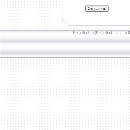
Отправить
KnigiBest.ru (KnigiBest.clan.su)