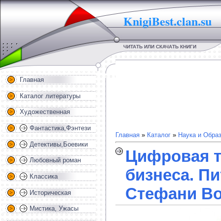
KnigiBest.clan.su
ЧИТАТЬ ИЛИ СКАЧАТЬ КНИГИ
Главная
Каталог литературы
Художественная
Фантастика,Фэнтези
Главная
»
Каталог
»
Наука и Обра
Детективы,Боевики
Цифровая 
Любовный роман
бизнеса. Пи
Классика
Стефани В
Историческая
Мистика, Ужасы