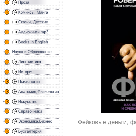
Проза
Комиксы, Манга
Сказки, Детские
Аудиокниги mp3
Books in English
Наука и Образование
Лингвистика
История
Психология
Анатомия,Физиология
Искусство
Справочники
Фейковые деньги, ф
Экономика,Бизнес
Бухгалтерия