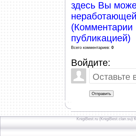
здесь Вы може
неработающей
(Комментарии 
публикацией)
Всего комментариев
:
0
Войдите:
Отправить
KnigiBest.ru (KnigiBest.clan.su)