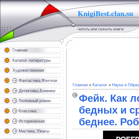
KnigiBest.clan.su
ЧИТАТЬ ИЛИ СКАЧАТЬ КНИГИ
Главная
Каталог литературы
Художественная
Фантастика,Фэнтези
Главная
»
Каталог
»
Наука и Обра
Детективы,Боевики
Фейк. Как л
Любовный роман
бедных и с
Классика
беднее. Ро
Историческая
Мистика, Ужасы