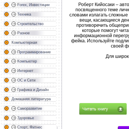
Роберт Кийосаки – авт
Forex, Инвестиции
посвященного теме лич
Техника
словами излагать сложные
вещи, касающиеся ден
Строительство
противоречить общепри
которые помогут чит
Разное
информационной перегру
фейка. Используйте подл
Компьютерная
своей ф
Программирование
Для широко
Компьютер
Интернет
ОС и Сети
Графика и Дизайн
Домашняя литература
Саморазвитие
Здоровье
Спорт, Фитнес