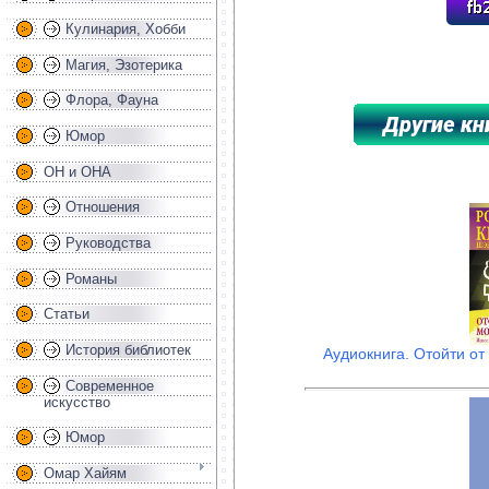
Кулинария, Хобби
Магия, Эзотерика
Флора, Фауна
Юмор
ОН и ОНА
*****************************************
Отношения
Руководства
Романы
Статьи
История библиотек
Аудиокнига. Отойти от
Современное
искусство
Юмор
Омар Хайям