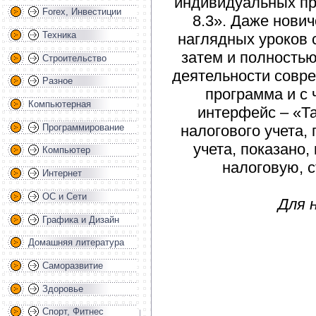
индивидуальных пр
Forex, Инвестиции
8.3». Даже нович
Техника
наглядных уроков 
затем и полность
Строительство
деятельности совре
Разное
программа и с 
Компьютерная
интерфейс – «Та
налогового учета,
Программирование
учета, показано,
Компьютер
налоговую, с
Интернет
ОС и Сети
Для 
Графика и Дизайн
Домашняя литература
Саморазвитие
Здоровье
Спорт, Фитнес