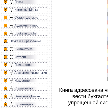
Проза
Комиксы, Манга
Сказки, Детские
Аудиокниги mp3
Books in English
Наука и Образование
Лингвистика
История
Психология
Анатомия,Физиология
Искусство
Справочники
Книга адресована ч
вести бухгалт
Экономика,Бизнес
упрощенной сис
Бухгалтерия