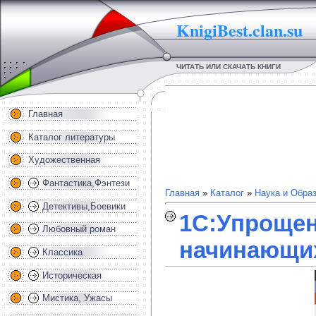
KnigiBest.clan.su
ЧИТАТЬ ИЛИ СКАЧАТЬ КНИГИ
Главная
Каталог литературы
Художественная
Фантастика,Фэнтези
Главная
»
Каталог
»
Наука и Обра
Детективы,Боевики
1С:Упрощенк
Любовный роман
начинающих
Классика
Историческая
Мистика, Ужасы