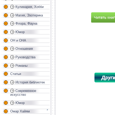
Кулинария, Хобби
Магия, Эзотерика
Флора, Фауна
Юмор
ОН и ОНА
Отношения
Руководства
Романы
Статьи
История библиотек
Современное
***********************
искусство
Юмор
Омар Хайям