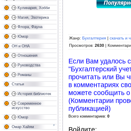
Кулинария, Хобби
Магия, Эзотерика
Флора, Фауна
Юмор
Жанр:
Бухгалтерия
|
скачать и 
Просмотров
:
2630
|
Комментар
ОН и ОНА
Отношения
Если Вам удалось с
Руководства
"Бухгалтерский учет
Романы
прочитать или Вы ч
в комментариях сво
Статьи
можете сообщить о
История библиотек
(Комментарии пров
Современное
публикацией)
искусство
Всего комментариев
:
0
Юмор
Омар Хайям
Войдите: