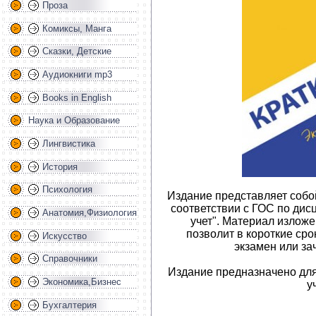
Проза
Комиксы, Манга
Сказки, Детские
Аудиокниги mp3
Books in English
Наука и Образование
Лингвистика
История
Психология
Издание представляет собо
соответствии с ГОС по ди
Анатомия,Физиология
учет". Материал изложен
позволит в короткие сро
Искусство
экзамен или за
Справочники
Издание предназначено дл
Экономика,Бизнес
у
Бухгалтерия