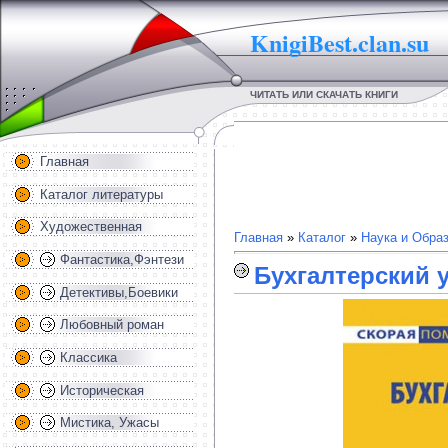
KnigiBest.clan.su
ЧИТАТЬ ИЛИ СКАЧАТЬ КНИГИ
Главная
Каталог литературы
Художественная
Главная
»
Каталог
»
Наука и Обра
Фантастика,Фэнтези
Бухгалтерский у
Детективы,Боевики
Любовный роман
Классика
Историческая
Мистика, Ужасы