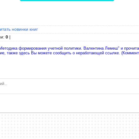
читать новинки книг
ии
:
0
|
Методика формирования учетной политики. Валентина Лемеш" и прочитат
ние, также здесь Вы можете сообщить о неработающей ссылке. (Коммен