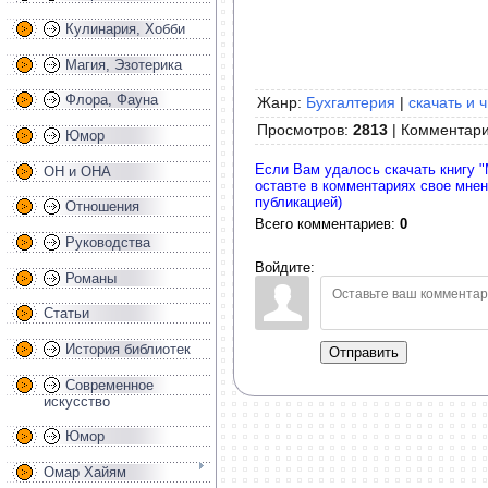
Кулинария, Хобби
Магия, Эзотерика
Флора, Фауна
Жанр:
Бухгалтерия
|
скачать и 
Просмотров
:
2813
|
Комментар
Юмор
Если Вам удалось скачать книгу "
ОН и ОНА
оставте в комментариях свое мне
публикацией)
Отношения
Всего комментариев
:
0
Руководства
Войдите:
Романы
Статьи
История библиотек
Отправить
Современное
искусство
Юмор
Омар Хайям