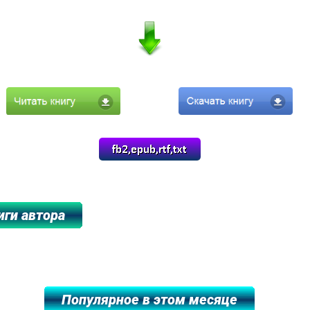
****************