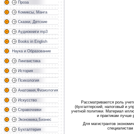
Проза
Комиксы, Манга
Сказки, Детские
Аудиокниги mp3
Books in English
Наука и Образование
Лингвистика
История
Психология
Анатомия,Физиология
Искусство
Рассматриваются роль учетн
(бухгалтерский, налоговый и у
Справочники
учетной политики. Материал иллю
и практикам лучше 
Экономика,Бизнес
Для магистрантов экономич
специалистам 
Бухгалтерия