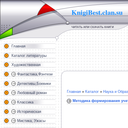
KnigiBest.clan.su
ЧИТАТЬ ИЛИ СКАЧАТЬ КНИГИ
Главная
Каталог литературы
Художественная
Фантастика,Фэнтези
Детективы,Боевики
Главная
»
Каталог
»
Наука и Обра
Любовный роман
Методика формирования уче
Классика
Историческая
Мистика, Ужасы