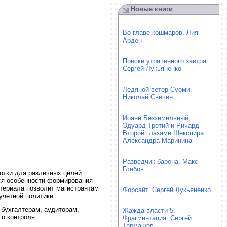
Новые книги
Во главе кошмаров. Лия
Арден
Поиски утраченного завтра.
Сергей Лукьяненко
Ледяной ветер Суоми.
Николай Свечин
Иоанн Безземельный,
Эдуард Третий и Ричард
Второй глазами Шекспира.
Александра Маринина
Разведчик барона. Макс
Глебов
отки для различных целей
тся особенности формирования
териала позволит магистрантам
Форсайт. Сергей Лукьяненко
учетной политики.
 бухгалтерам, аудиторам,
Жажда власти 5.
о контроля.
Фрагментация. Сергей
Тармашев