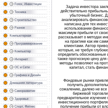
Forex, Инвестиции
Задача инвестора закл
действительно прибыльны
Техника
убыточный бизнес. Д
анализировать финансовы
Строительство
написана для тех инве
Разное
использовании финансо
максимум прибыли от свои
Компьютерная
рассказывает о методах и
на практике как им сами
Программирование
клиентами. Автор приво
которые, не требуя глубок
Компьютер
определить обоснованные ц
также прогнозную цену для
Интернет
методы позволяют на прот
капитал, стать фина
ОС и Сети
Графика и Дизайн
Фондовые рынки привле
Домашняя литература
получить дополнительн
сожалению, далеко не все 
Саморазвитие
биржевой торговли
предварительное изучение 
Здоровье
инвестиционного портфеля
получение прибыли от вло
Спорт, Фитнес