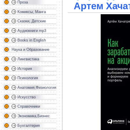
Проза
Артем Хача
Комиксы, Манга
Сказки, Детские
Аудиокниги mp3
Books in English
Наука и Образование
Лингвистика
История
Психология
Анатомия,Физиология
Искусство
Справочники
Экономика,Бизнес
Бухгалтерия