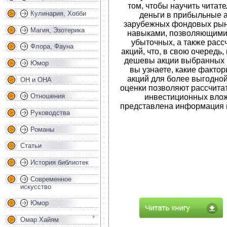
том, чтобы научить читат
Кулинария, Хобби
деньги в прибыльные ак
зарубежных фондовых рынк
Магия, Эзотерика
навыками, позволяющими 
убыточных, а также рас
Флора, Фауна
акций, что, в свою очередь,
дешевы акции выбранных к
Юмор
вы узнаете, какие факто
акций для более выгодно
ОН и ОНА
оценки позволяют рассчита
Отношения
инвестиционных влож
представлена информация и
Руководства
Романы
Статьи
История библиотек
Современное
искусство
Юмор
Омар Хайям