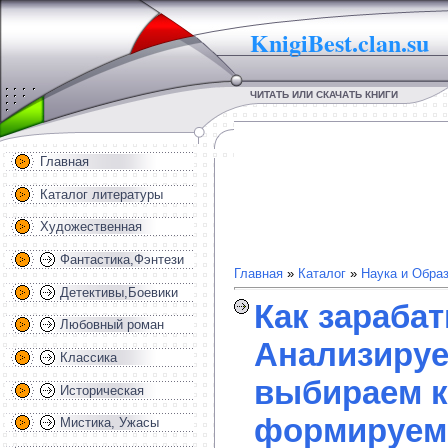
KnigiBest.clan.su
ЧИТАТЬ ИЛИ СКАЧАТЬ КНИГИ
Главная
Каталог литературы
Художественная
Фантастика,Фэнтези
Главная
»
Каталог
»
Наука и Обра
Детективы,Боевики
Как зарабат
Любовный роман
Анализируе
Классика
выбираем к
Историческая
формируем
Мистика, Ужасы