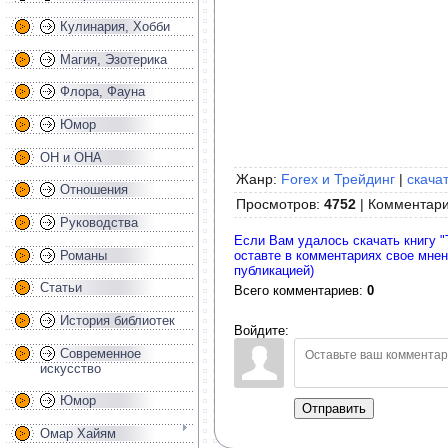
Кулинария, Хобби
Магия, Эзотерика
Флора, Фауна
Юмор
ОН и ОНА
Жанр:
Forex и Трейдинг
|
скачат
Отношения
Просмотров
:
4752
|
Комментар
Руководства
Если Вам удалось скачать книгу "
Романы
оставте в комментариях свое мне
публикацией)
Статьи
Всего комментариев
:
0
История библиотек
Войдите:
Современное
искусство
Юмор
Отправить
Омар Хайям