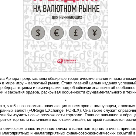
ла Арчера представлены обширные теоретические знания и практические
 в мире игру – валютный рынок. Ставя главной целью издания успешный
рейдера акциями и фьючерсами подробнейшими знаниями об особенностя
и и закрытия ордера, раскрывая особенности фундаментального и техни
*
того, чтобы познакомить начинающих инвесторов с волнующим, сложны
транных валют (FOReign EXchange, FOREX). Она также служит справочн
ли бы изучить новые возможности торговли. Главное внимание я обращ
рынок торговли наличными валютами онлайн, который называется роз
ономическом инвестиционном климате валютная торговля очень привле
и благоприятных и неблагоприятных финансово-экономических событий в 