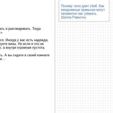
Почему тело дает сбой. Как
ежедневные привычки могут
незаметно нас убивать.
Шилпа Равелла
ть и разговаривать. Тогда
…»
ся. Иногда у вас есть надежда,
уете вины. Но если и это не
, а внутри огромная пустота.
ть. А вы сидите в своей комнате
ли…