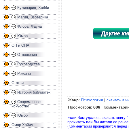
Кулинария, Хобби
Магия, Эзотерика
Флора, Фауна
Юмор
ОН и ОНА
*****************************************
Отношения
Руководства
Романы
Статьи
История библиотек
Жанр:
Психология
|
скачать и ч
Современное
искусство
Просмотров
:
886
|
Комментари
Юмор
Если Вам удалось скачать книгу "
прочитать или Вы читали ее ранее
Омар Хайям
(Комментарии проверяются перед 