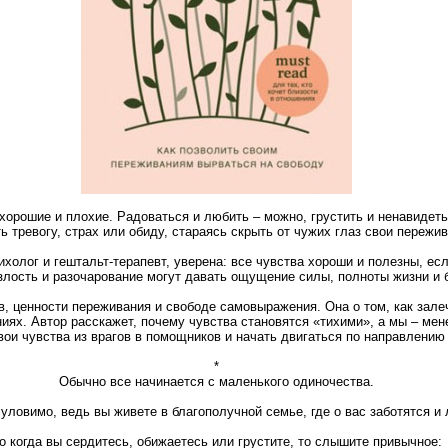
хорошие и плохие. Радоваться и любить – можно, грустить и ненавидет
 тревогу, страх или обиду, стараясь скрыть от чужих глаз свои пережив
холог и гештальт-терапевт, уверена: все чувства хороши и полезны, есл
злость и разочарование могут давать ощущение силы, полноты жизни и 
в, ценности переживания и свободе самовыражения. Она о том, как зале
иях. Автор расскажет, почему чувства становятся «тихими», а мы – мен
вои чувства из врагов в помощников и начать двигаться по направлению
*
Обычно все начинается с маленького одиночества.
уловимо, ведь вы живете в благополучной семье, где о вас заботятся и 
о когда вы сердитесь, обижаетесь или грустите, то слышите привычное: