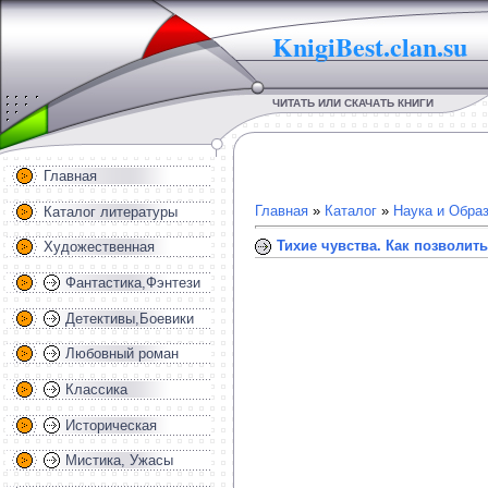
KnigiBest.clan.su
ЧИТАТЬ ИЛИ СКАЧАТЬ КНИГИ
Главная
Главная
»
Каталог
»
Наука и Обра
Каталог литературы
Тихие чувства. Как позволит
Художественная
Фантастика,Фэнтези
Детективы,Боевики
Любовный роман
Классика
Историческая
Мистика, Ужасы