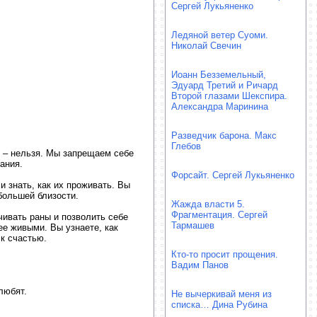
Сергей Лукьяненко
Ледяной ветер Суоми.
Николай Свечин
Иоанн Безземельный,
Эдуард Третий и Ричард
Второй глазами Шекспира.
Александра Маринина
Разведчик барона. Макс
Глебов
ь – нельзя. Мы запрещаем себе
ания.
Форсайт. Сергей Лукьяненко
и знать, как их проживать. Вы
большей близости.
Жажда власти 5.
Фрагментация. Сергей
чивать раны и позволить себе
Тармашев
ее живыми. Вы узнаете, как
 к счастью.
Кто-то просит прощения.
Вадим Панов
любят.
Не вычеркивай меня из
списка… Дина Рубина