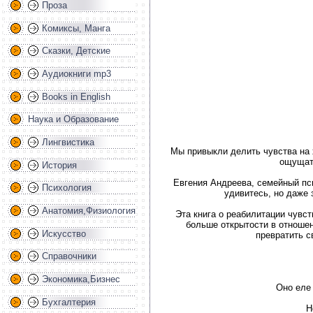
Проза
Комиксы, Манга
Сказки, Детские
Аудиокниги mp3
Books in English
Наука и Образование
Лингвистика
Мы привыкли делить чувства на 
ощущать
История
Евгения Андреева, семейный пси
Психология
удивитесь, но даже 
Анатомия,Физиология
Эта книга о реабилитации чувст
больше открытости в отношен
Искусство
превратить с
Справочники
Экономика,Бизнес
Оно еле 
Бухгалтерия
Н