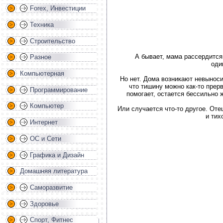
Forex, Инвестиции
Техника
Строительство
А бывает, мама рассердится 
Разное
оди
Компьютерная
Но нет. Дома возникают невыноси
что тишину можно как-то прерв
Программирование
помогает, остается бессильно ж
Компьютер
Или случается что-то другое. Оте
и тих
Интернет
ОС и Сети
Графика и Дизайн
Домашняя литература
Саморазвитие
Здоровье
Спорт, Фитнес