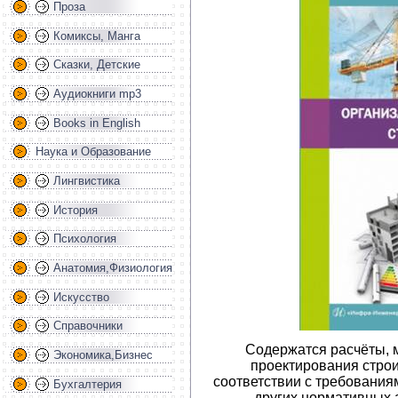
Проза
Комиксы, Манга
Сказки, Детские
Аудиокниги mp3
Books in English
Наука и Образование
Лингвистика
История
Психология
Анатомия,Физиология
Искусство
Справочники
Содержатся расчёты, 
Экономика,Бизнес
проектирования строи
соответствии с требования
Бухгалтерия
других нормативных 