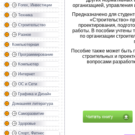
организацией, управления и
Forex, Инвестиции
Предназначено для студен
Техника
«Строительство» п
Строительство
проектирования, подгот
работы. В пособии учтены
Разное
по организации строите
Компьютерная
Пособие также может быть 
Программирование
строительных и проек
вопросами разработк
Компьютер
Интернет
ОС и Сети
Графика и Дизайн
Домашняя литература
Саморазвитие
Здоровье
Спорт, Фитнес