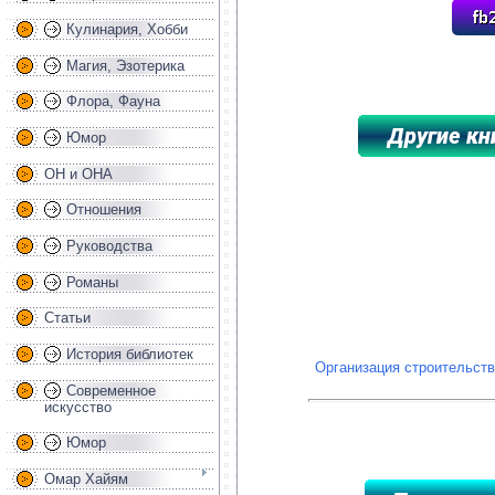
Кулинария, Хобби
Магия, Эзотерика
Флора, Фауна
Юмор
ОН и ОНА
*****************************************
Отношения
Руководства
Романы
Статьи
История библиотек
Организация строительств
Современное
искусство
Юмор
Омар Хайям