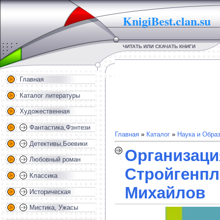
KnigiBest.clan.su
ЧИТАТЬ ИЛИ СКАЧАТЬ КНИГИ
Главная
Каталог литературы
Художественная
Фантастика,Фэнтези
Главная
»
Каталог
»
Наука и Обра
Детективы,Боевики
Организаци
Любовный роман
Стройгенпла
Классика
Михайлов
Историческая
Мистика, Ужасы