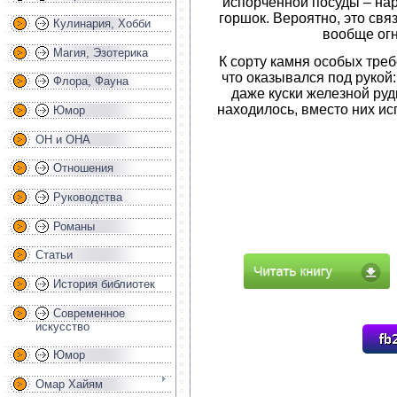
испорченной посуды – на
горшок. Вероятно, это свя
Кулинария, Хобби
вообще огн
Магия, Эзотерика
К сорту камня особых треб
что оказывался под рукой: 
Флора, Фауна
даже куски железной ру
находилось, вместо них и
Юмор
ОН и ОНА
Отношения
Руководства
Романы
Статьи
История библиотек
Современное
искусство
Юмор
Омар Хайям