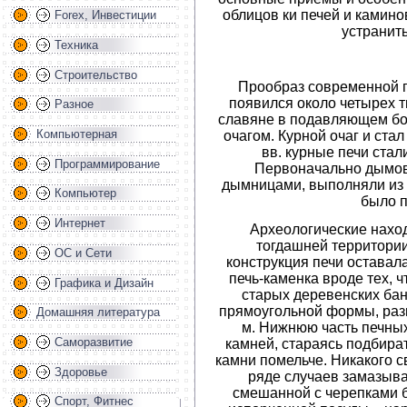
облицов ки печей и камино
Forex, Инвестиции
устранит
Техника
Строительство
Прообраз современной п
появился около четырех тыс
Разное
славяне в подавляющем бо
Компьютерная
очагом. Курной очаг и ста
вв. курные печи стал
Программирование
Первоначально дымов
дымницами, выполняли из д
Компьютер
было 
Интернет
Археологические наход
тогдашней территори
ОС и Сети
конструкция печи оставал
печь-каменка вроде тех, ч
Графика и Дизайн
старых деревенских бан
прямоугольной формы, разм
Домашняя литература
м. Нижнюю часть печны
Саморазвитие
камней, стараясь подбира
камни помельче. Никакого 
Здоровье
ряде случаев замазыв
смешанной с черепками б
Спорт, Фитнес