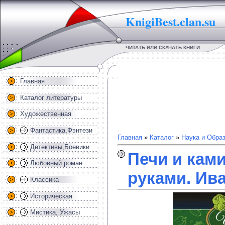
KnigiBest.clan.su
ЧИТАТЬ ИЛИ СКАЧАТЬ КНИГИ
Главная
Каталог литературы
Художественная
Фантастика,Фэнтези
Главная
»
Каталог
»
Наука и Обра
Детективы,Боевики
Печи и кам
Любовный роман
руками. Ив
Классика
Историческая
Мистика, Ужасы