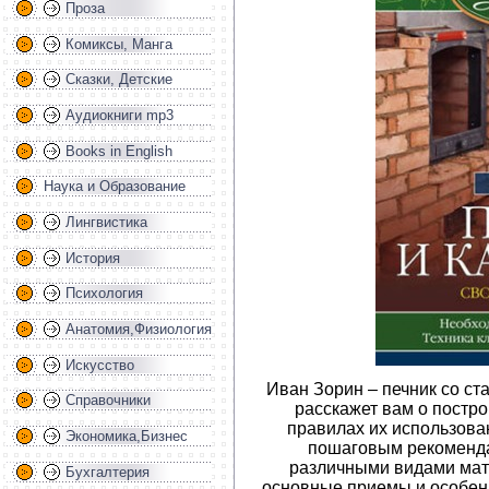
Проза
Комиксы, Манга
Сказки, Детские
Аудиокниги mp3
Books in English
Наука и Образование
Лингвистика
История
Психология
Анатомия,Физиология
Искусство
Иван Зорин – печник со с
Справочники
расскажет вам о постро
правилах их использова
Экономика,Бизнес
пошаговым рекоменда
различными видами мат
Бухгалтерия
основные приемы и особенн