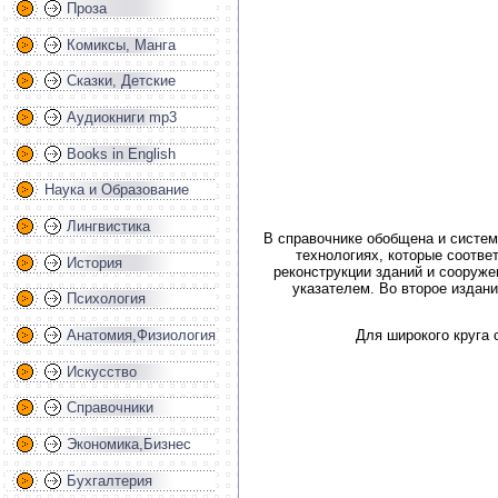
Проза
Комиксы, Манга
Сказки, Детские
Аудиокниги mp3
Books in English
Наука и Образование
Лингвистика
В справочнике обобщена и систем
технологиях, которые соотве
История
реконструкции зданий и сооруж
указателем. Во второе издан
Психология
Анатомия,Физиология
Для широкого круга 
Искусство
Справочники
Экономика,Бизнес
Бухгалтерия