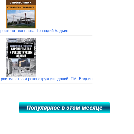
роителя-технолога. Геннадий Бадьин
роительства и реконструкции зданий. Г.М. Бадьин