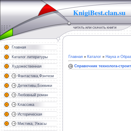
KnigiBest.clan.su
ЧИТАТЬ ИЛИ СКАЧАТЬ КНИГИ
Главная
Главная
»
Каталог
»
Наука и Обра
Каталог литературы
Справочник технолога-строит
Художественная
Фантастика,Фэнтези
Детективы,Боевики
Любовный роман
Классика
Историческая
Мистика, Ужасы