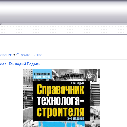
зование
»
Строительство
еля. Геннадий Бадьин