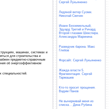
Сергей Лукьяненко
Ледяной ветер Суоми.
Николай Свечин
Иоанн Безземельный,
Эдуард Третий и Ричард
Второй глазами Шекспира.
Александра Маринина
Разведчик барона. Макс
Глебов
трукциях, машинах, системах и
яться для строительства и
снабжен предметно-справочным
Форсайт. Сергей Лукьяненко
дения об энергоэффективном
Жажда власти 5.
х специальностей.
Фрагментация. Сергей
Тармашев
Кто-то просит прощения.
Вадим Панов
Не вычеркивай меня из
списка… Дина Рубина