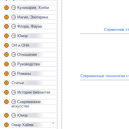
Кулинария, Хобби
Магия, Эзотерика
Флора, Фауна
Справочник ст
Юмор
ОН и ОНА
Отношения
Руководства
Романы
Современные технологии ст
Статьи
История библиотек
Современное
искусство
Юмор
Омар Хайям