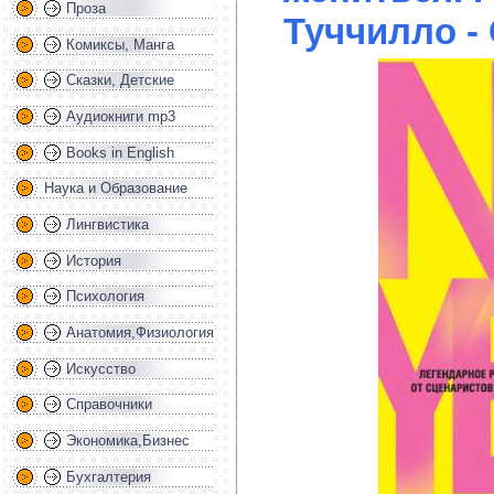
Проза
Туччилло -
Комиксы, Манга
Сказки, Детские
Аудиокниги mp3
Books in English
Наука и Образование
Лингвистика
История
Психология
Анатомия,Физиология
Искусство
Справочники
Экономика,Бизнес
Бухгалтерия