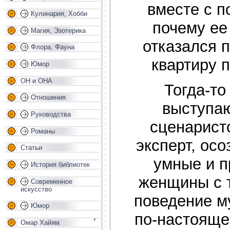
вместе с п
Кулинария, Хобби
почему ее
Магия, Эзотерика
отказался п
Флора, Фауна
квартиру 
Юмор
ОН и ОНА
Тогда-то
Отношения
выступа
Руководства
сценарист
Романы
эксперт, ос
Статьи
умные и 
История библиотек
женщины с 
Современное
искусство
поведение м
Юмор
по-настояще
Омар Хайям