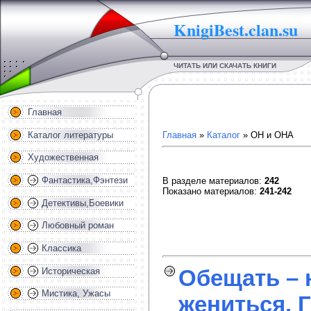
KnigiBest.clan.su
ЧИТАТЬ ИЛИ СКАЧАТЬ КНИГИ
Главная
Каталог литературы
Главная
»
Каталог
» ОН и ОНА
Художественная
Фантастика,Фэнтези
В разделе материалов
:
242
Показано материалов
:
241-242
Детективы,Боевики
Любовный роман
Классика
Обещать – 
Историческая
Мистика, Ужасы
жениться. Г