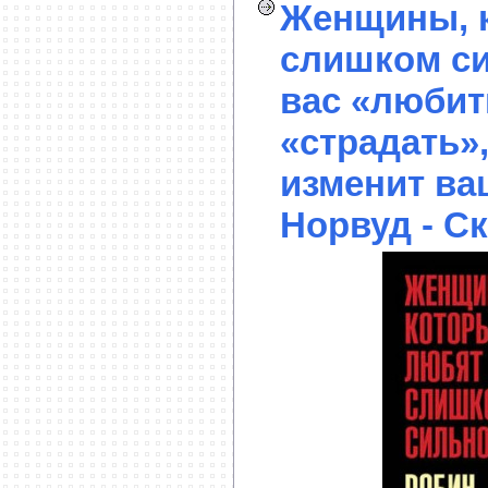
Женщины, 
слишком си
вас «любит
«страдать»,
изменит ва
Норвуд - С