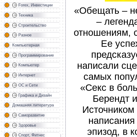
Forex, Инвестиции
«Обещать – н
Техника
– легенд
Строительство
отношениям, 
Разное
Ее успе
Компьютерная
предсказу
Программирование
написали сце
Компьютер
самых попу
Интернет
«Секс в бол
ОС и Сети
Графика и Дизайн
Берендт и
Домашняя литература
Источником
Саморазвитие
написания
Здоровье
эпизод, в 
Спорт, Фитнес