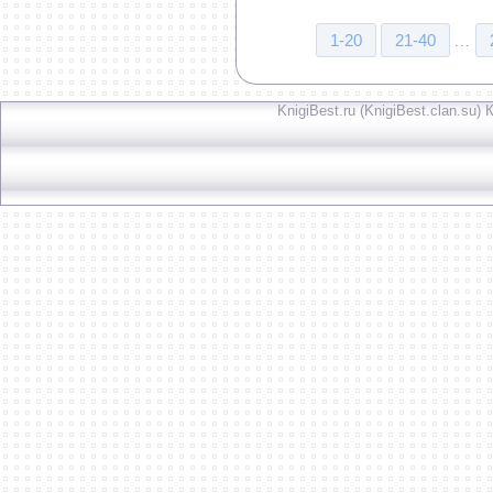
1-20
21-40
...
KnigiBest.ru (KnigiBest.clan.su)