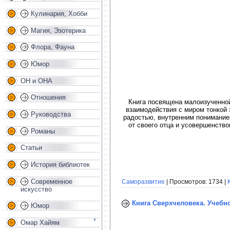
Кулинария, Хобби
Магия, Эзотерика
Флора, Фауна
Юмор
ОН и ОНА
Отношения
Книга посвящена малоизученной
взаимодействия с миром тонкой 
Руководства
радостью, внутренним пониманием
от своего отца и усовершенство
Романы
Статьи
История библиотек
Современное
Саморазвитие
| Просмотров: 1734 |
искусство
Книга Сверхчеловека. Учебн
Юмор
Омар Хайям