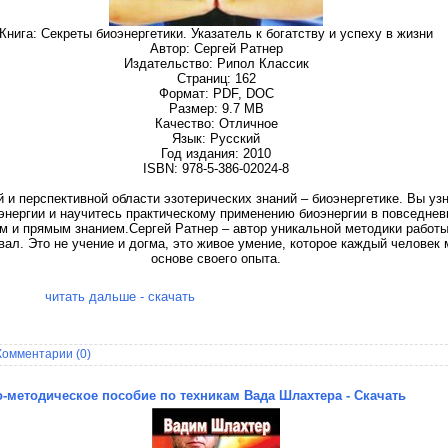
Книга: Секреты биоэнергетики. Указатель к богатству и успеху в жизни
Автор: Сергей Ратнер
Издательство: Рипол Классик
Страниц: 162
Формат: PDF, DOC
Размер: 9.7 MB
Качество: Отличное
Язык: Русский
Год издания: 2010
ISBN: 978-5-386-02024-8
 и перспективной области эзотерических знаний – биоэнергетике. Вы уз
энергии и научитесь практическому применению биоэнергии в повседнев
 и прямым знанием.Сергей Ратнер – автор уникальной методики работы 
вал. Это не учение и догма, это живое умение, которое каждый человек 
основе своего опыта.
читать дальше - скачать
Комментарии (0)
о-методическое пособие по техникам Вада Шлахтера - Скачать