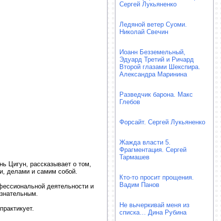
Сергей Лукьяненко
Ледяной ветер Суоми.
Николай Свечин
Иоанн Безземельный,
Эдуард Третий и Ричард
Второй глазами Шекспира.
Александра Маринина
Разведчик барона. Макс
Глебов
Форсайт. Сергей Лукьяненко
Жажда власти 5.
Фрагментация. Сергей
Тармашев
ь Цигун, рассказывает о том,
и, делами и самим собой.
Кто-то просит прощения.
Вадим Панов
офессиональной деятельности и
ознательным.
Не вычеркивай меня из
практикует.
списка… Дина Рубина