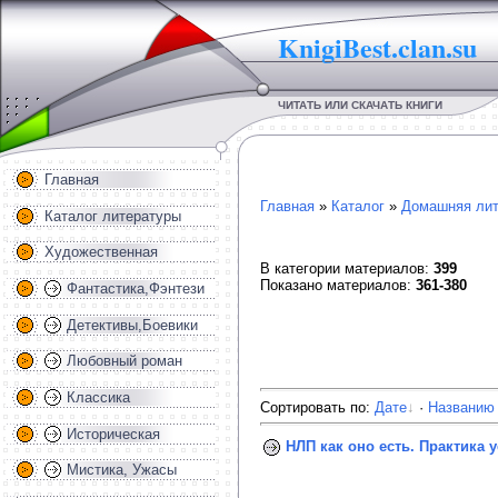
KnigiBest.clan.su
ЧИТАТЬ ИЛИ СКАЧАТЬ КНИГИ
Главная
Главная
»
Каталог
»
Домашняя лит
Каталог литературы
Художественная
В категории материалов
:
399
Показано материалов
:
361-380
Фантастика,Фэнтези
Детективы,Боевики
Любовный роман
Классика
Сортировать по
:
Дате
·
Названию
Историческая
НЛП как оно есть. Практика у
Мистика, Ужасы