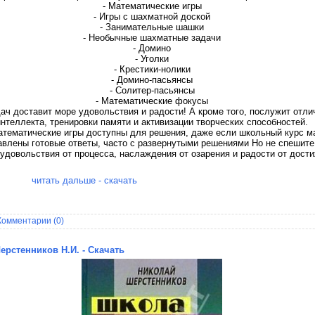
- Математические игры
- Игры с шахматной доской
- Занимательные шашки
- Необычные шахматные задачи
- Домино
- Уголки
- Крестики-нолики
- Домино-пасьянсы
- Солитер-пасьянсы
- Математические фокусы
ач доставит море удовольствия и радости! А кроме того, послужит отл
интеллекта, тренировки памяти и активизации творческих способностей.
атематические игры доступны для решения, даже если школьный курс м
тавлены готовые ответы, часто с развернутыми решениями Но не спешите
удовольствия от процесса, наслаждения от озарения и радости от дости
читать дальше - скачать
Комментарии (0)
рстенников Н.И. - Скачать