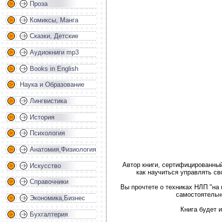
Проза
Комиксы, Манга
Сказки, Детские
Аудиокниги mp3
Books in English
Наука и Образование
Лингвистика
История
Психология
Анатомия,Физиология
Автор книги, сертифицированный
Искусство
как научиться управлять с
Справочники
Вы прочтете о техниках НЛП "на 
самостоятельн
Экономика,Бизнес
Книга будет и
Бухгалтерия