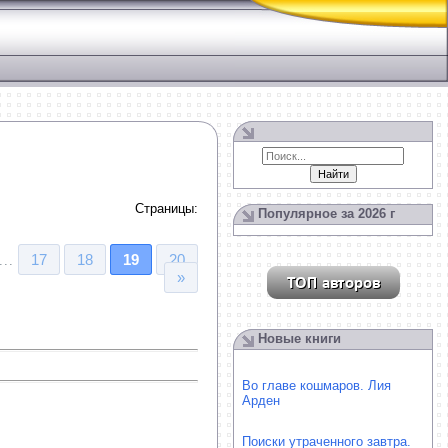
Страницы
:
Популярное за 2026 г
17
18
19
20
...
»
Новые книги
Во главе кошмаров. Лия
Арден
Поиски утраченного завтра.