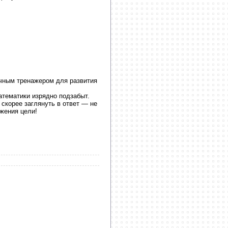
ичным тренажером для развития
атематики изрядно подзабыт.
 скорее заглянуть в ответ — не
жения цели!