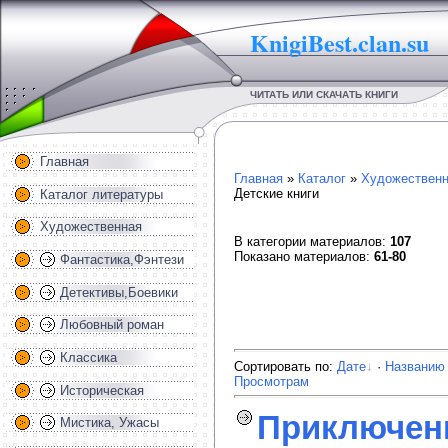
KnigiBest.clan.su
ЧИТАТЬ ИЛИ СКАЧАТЬ КНИГИ
Главная
Главная
»
Каталог
»
Художественн
Детские книги
Каталог литературы
Художественная
В категории материалов
:
107
Показано материалов
:
61-80
Фантастика,Фэнтези
Детективы,Боевики
Любовный роман
Классика
Сортировать по
:
Дате
·
Названию
Просмотрам
Историческая
Приключени
Мистика, Ужасы