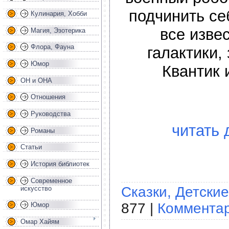
подчинить се
Кулинария, Хобби
все изве
Магия, Эзотерика
Флора, Фауна
галактики,
Юмор
Квантик 
ОН и ОНА
Отношения
Руководства
читать 
Романы
Статьи
История библиотек
Современное
Сказки, Детские
искусство
877 |
Комментар
Юмор
Омар Хайям