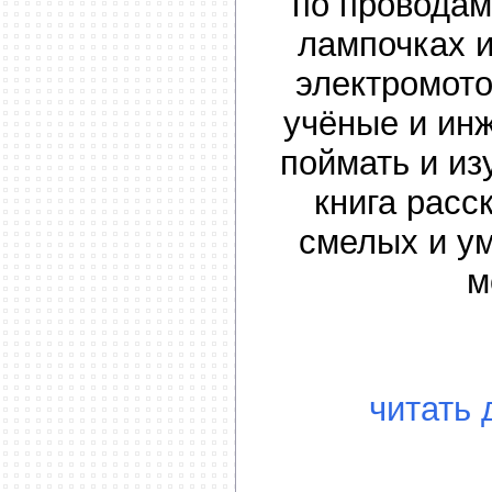
по проводам
лампочках и
электромот
учёные и ин
поймать и из
книга расс
смелых и у
м
читать 