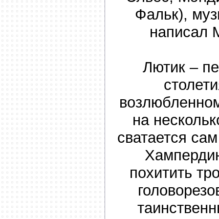
Фальк), муз
написал 
Лютик – п
столети
возлюбленном
на несколько
сватается са
Хампердин
похитить тр
головорезо
таинственн