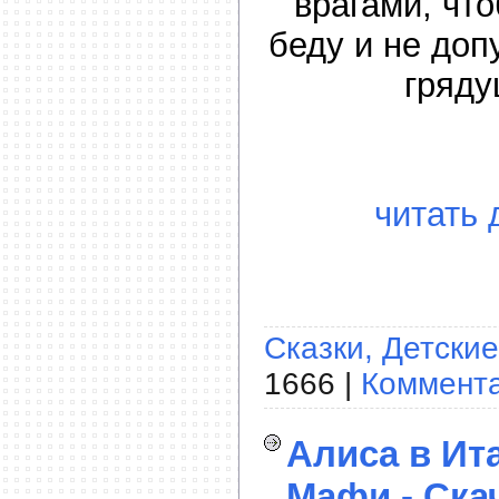
врагами, чт
беду и не доп
гряду
читать 
Сказки, Детские
1666 |
Коммента
Алиса в Ит
Мафи - Ска