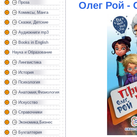
Олег Рой - 
Проза
Комиксы, Манга
Сказки, Детские
Аудиокниги mp3
Books in English
Наука и Образование
Лингвистика
История
Психология
Анатомия,Физиология
Искусство
Справочники
Экономика,Бизнес
Бухгалтерия