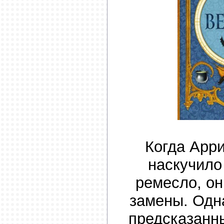
Когда Арр
наскучило
ремесло, он
замены. Одн
предсказанны