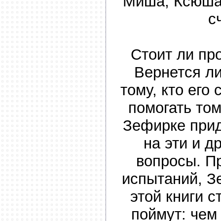
Миша, Ксюша
с
Стоит ли пр
Вернется ли
тому, кто его
помогать том
Зефирке прид
на эти и д
вопросы. П
испытаний, З
этой книги с
поймут: чем