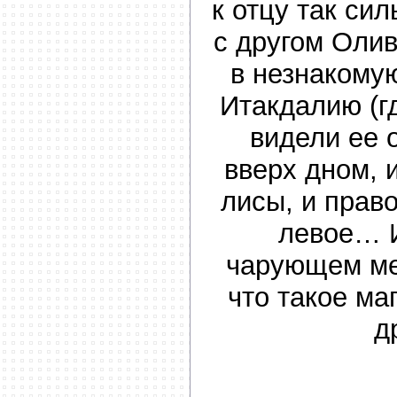
к отцу так сил
с другом Оли
в незнакому
Итакдалию (г
видели ее о
вверх дном,
лисы, и прав
левое… 
чарующем ме
что такое ма
д