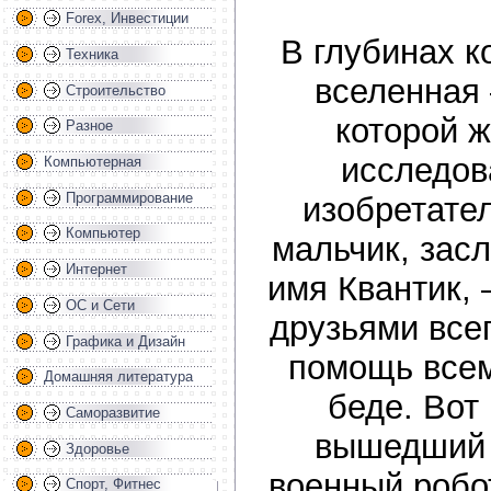
Forex, Инвестиции
В глубинах к
Техника
вселенная 
Строительство
которой 
Разное
исследов
Компьютерная
Программирование
изобретател
Компьютер
мальчик, зас
Интернет
имя Квантик, 
ОС и Сети
друзьями всег
Графика и Дизайн
помощь всем
Домашняя литература
беде. Вот 
Саморазвитие
вышедший 
Здоровье
военный роб
Спорт, Фитнес