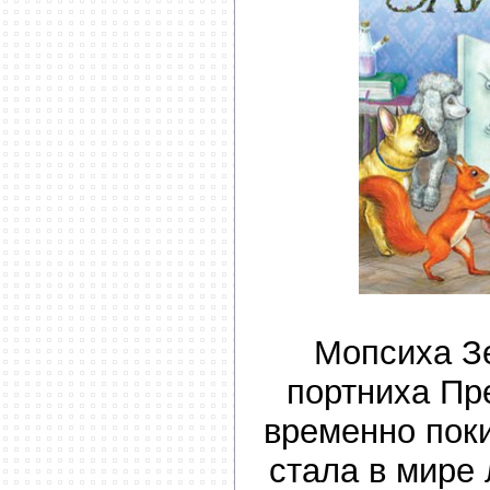
Мопсиха З
портниха Пр
временно пок
стала в мире