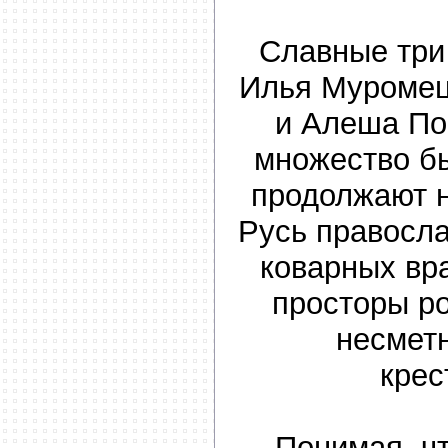
Славные три
Илья Муромец
и Алеша По
множество б
продолжают 
Русь правосл
коварных вра
просторы р
несмет
крес
Понимая, ч