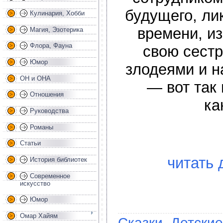
будущего, ли
Кулинария, Хобби
времени, и
Магия, Эзотерика
Флора, Фауна
свою сестр
Юмор
злодеями и н
ОН и ОНА
— вот так
Отношения
ка
Руководства
Романы
Статьи
читать 
История библиотек
Современное
искусство
Юмор
Омар Хайям
Сказки, Детские