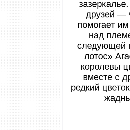
зазеркалье.
друзей — 
помогает им
над плем
следующей 
лотос» Аг
королевы ц
вместе с д
редкий цветок
жадны