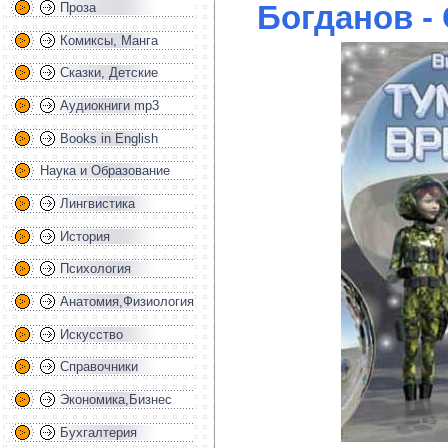
Богданов -
Проза
Комиксы, Манга
Сказки, Детские
Аудиокниги mp3
Books in English
Наука и Образование
Лингвистика
История
Психология
Анатомия,Физиология
Искусство
Справочники
Экономика,Бизнес
Бухгалтерия