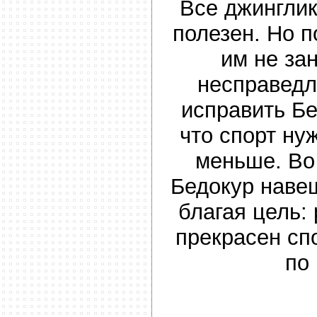
Все джинглик
полезен. Но п
им не за
несправедл
исправить Б
что спорт ну
меньше. Во
Бедокур навещ
благая цель: 
прекрасен спо
по