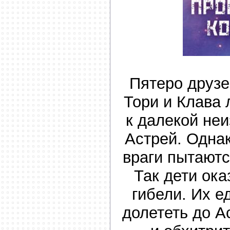
Пятеро друзе
Тори и Клава 
к далекой не
Астрей. Одна
враги пытаютс
Так дети ок
гибели. Их 
долететь до А