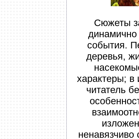
Сюжеты з
динамично
события. П
деревья, ж
насекомы
характеры; в
читатель б
особеннос
взаимоот
изложен
ненавязчиво 