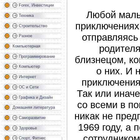
Forex, Инвестиции
Любой маль
Техника
приключениях
Строительство
отправляясь 
Разное
родителя
Компьютерная
Программирование
близнецом, ко
Компьютер
о них. И 
Интернет
приключения
ОС и Сети
Так или иначе
Графика и Дизайн
со всеми в п
Домашняя литература
никак не пред
Саморазвитие
1969 году, а 
Здоровье
сотруднико
Спорт, Фитнес