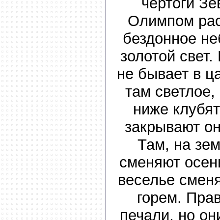
чертоги Зе
Олимпом рас
бездонное неб
золотой свет.
не бывает в ц
там светлое,
ниже клубят
закрывают о
Там, на зем
сменяют осень
веселье смен
горем. Прав
печали, но он