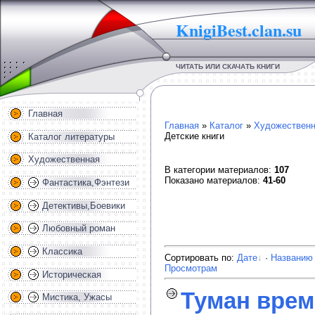
KnigiBest.clan.su
ЧИТАТЬ ИЛИ СКАЧАТЬ КНИГИ
Главная
Главная
»
Каталог
»
Художественн
Детские книги
Каталог литературы
Художественная
В категории материалов
:
107
Показано материалов
:
41-60
Фантастика,Фэнтези
Детективы,Боевики
Любовный роман
Классика
Сортировать по
:
Дате
·
Названию
Просмотрам
Историческая
Туман врем
Мистика, Ужасы