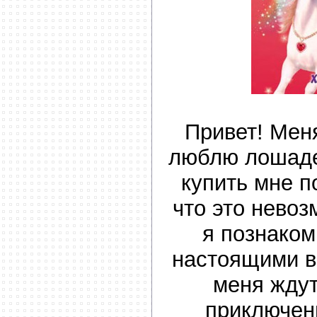
Привет! Меня
люблю лошаде
купить мне п
что это невоз
я познако
настоящими в
меня жду
приключен