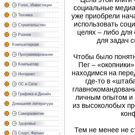
Forex, Инвестиции
социальные медиа.
уже приобрели нач
Техника
использовать соц
Строительство
целях – либо для
Разное
для задач с
Компьютерная
Программирование
Чтобы было понятн
Пег – «окопники
Компьютер
находимся на пере
Интернет
где-то в «штаб
ОС и Сети
главнокомандовани
Графика и Дизайн
личным опытом и 
Домашняя литература
из высоколобых пр
кон
Саморазвитие
Здоровье
Тем не менее не с
Спорт, Фитнес