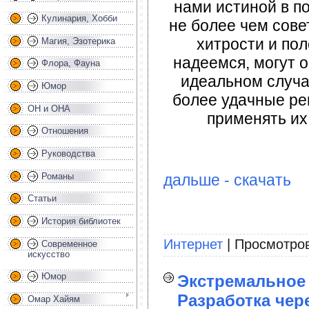
нами истиной в п
Кулинария, Хобби
не более чем сове
хитрости и пол
Магия, Эзотерика
надеемся, могут о
Флора, Фауна
идеальном случа
Юмор
более удачные реш
ОН и ОНА
применять их 
Отношения
Руководства
Романы
дальше - скачать
Статьи
История библиотек
Интернет
| Просмотров
Современное
искусство
Юмор
Экстремальное
Разработка чер
Омар Хайям