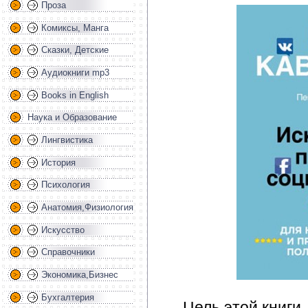
Проза
Комиксы, Манга
Сказки, Детские
Аудиокниги mp3
Books in English
Наука и Образование
Лингвистика
История
Психология
Анатомия,Физиология
Искусство
Справочники
Экономика,Бизнес
Бухгалтерия
Цель этой книги 