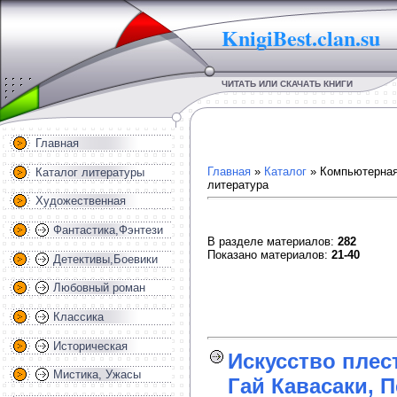
KnigiBest.clan.su
ЧИТАТЬ ИЛИ СКАЧАТЬ КНИГИ
Главная
Главная
»
Каталог
» Компьютерна
Каталог литературы
литература
Художественная
Фантастика,Фэнтези
В разделе материалов
:
282
Показано материалов
:
21-40
Детективы,Боевики
Любовный роман
Классика
Историческая
Искусство плес
Мистика, Ужасы
Гай Кавасаки, П