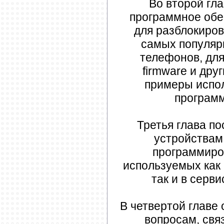
Во второй гл
программное обе
для разблокиров
самых популяр
телефонов, дл
firmware и дру
примеры испо
программ
Третья глава п
устройствам
программиро
используемых как
так и в серв
В четвертой главе
вопросам, свя