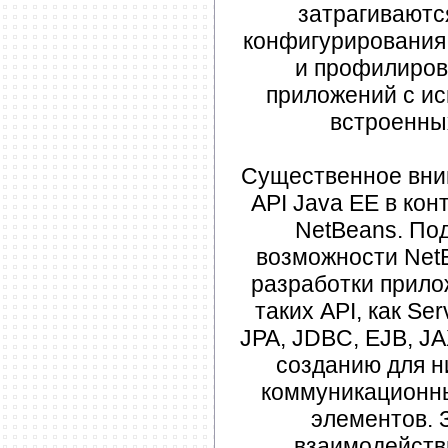
затрагиваютс
конфигурирования,
и профилиров
приложений с ис
встроенных
Существенное вни
API Java EE в кон
NetBeans. По
возможности Net
разработки прило
таких API, как Ser
JPA, JDBC, EJB, JA
созданию для н
коммуникационн
элементов. 
взаимодейств