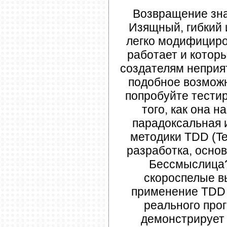
Возвращение зна
Изящный, гибкий 
легко модифициро
работает и котор
создателям неприя
подобное возможн
попробуйте тести
того, как она 
парадоксальная 
методики TDD (Te
разработка, основ
Бессмыслица?
скороспелые в
применение TDD 
реального прог
демонстрирует 