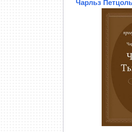
Чарльз Петцоль