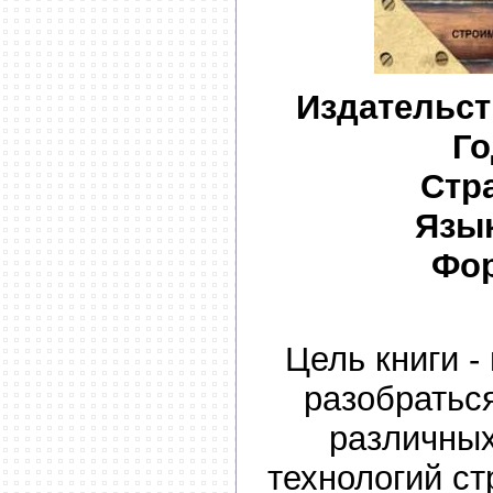
Издательст
Го
Стр
Язык
Фор
Цель книги -
разобратьс
различных
технологий ст