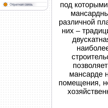
под которым
Обратная связь
мансардны
различной пл
них – традиц
двускатна
наиболе
строитель
позволяет
мансарде 
помещения, н
хозяйствен