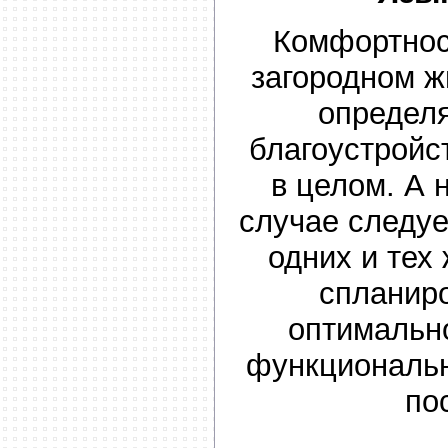
Комфортнос
загородном 
определ
благоустройс
в целом. А 
случае следуе
одних и тех 
спланиро
оптимально
функциональн
по