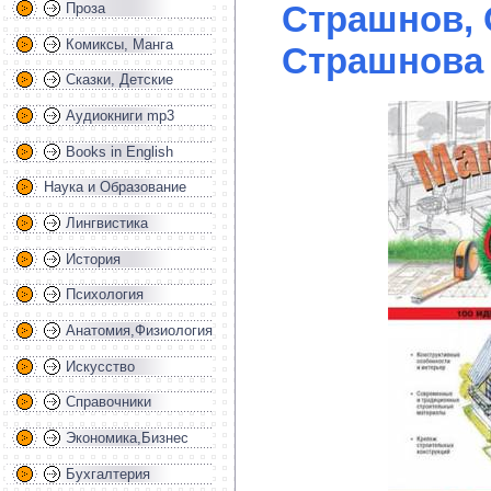
Страшнов, 
Проза
Комиксы, Манга
Страшнова 
Сказки, Детские
Аудиокниги mp3
Books in English
Наука и Образование
Лингвистика
История
Психология
Анатомия,Физиология
Искусство
Справочники
Экономика,Бизнес
Бухгалтерия