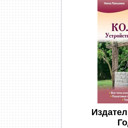
Издател
Го