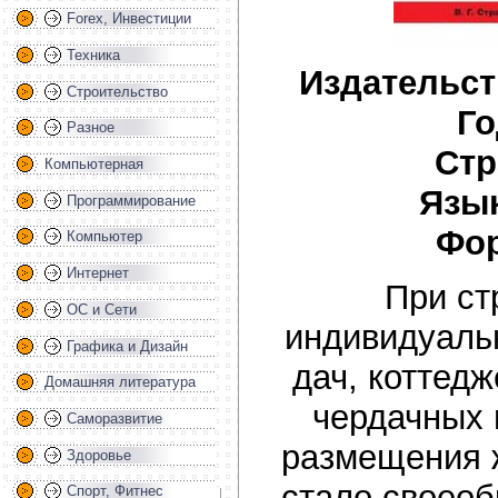
Forex, Инвестиции
Техника
Издательст
Строительство
Го
Разное
Стр
Компьютерная
Язык
Программирование
Фор
Компьютер
Интернет
При ст
ОС и Сети
индивидуаль
Графика и Дизайн
дач, коттед
Домашняя литература
чердачных 
Саморазвитие
размещения 
Здоровье
стало своео
Спорт, Фитнес