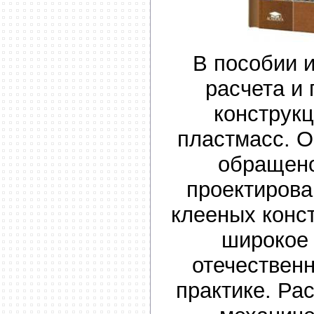
В пособии 
расчета и
конструкц
пластмасс. 
обращено
проектиров
клееных конс
широкое
отечествен
практике. Ра