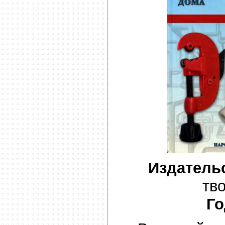
Издатель
тв
Го