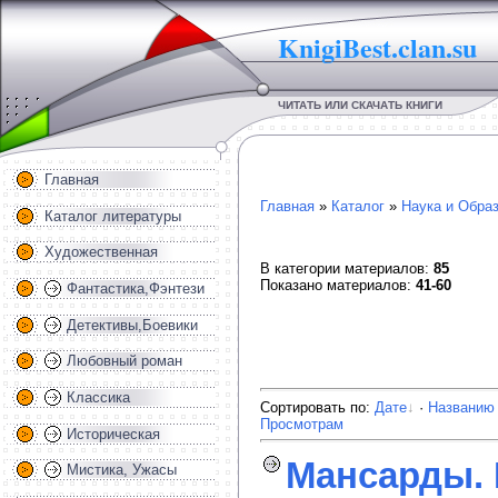
KnigiBest.clan.su
ЧИТАТЬ ИЛИ СКАЧАТЬ КНИГИ
Главная
Главная
»
Каталог
»
Наука и Обра
Каталог литературы
Художественная
В категории материалов
:
85
Показано материалов
:
41-60
Фантастика,Фэнтези
Детективы,Боевики
Любовный роман
Классика
Сортировать по
:
Дате
·
Названию
Просмотрам
Историческая
Мансарды. 
Мистика, Ужасы