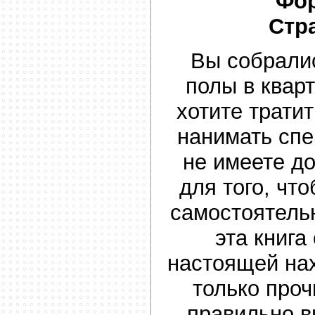
Фор
Стр
Вы собрали
полы в квар
хотите трати
нанимать спе
не имеете д
для того, чт
самостоятель
эта книга
настоящей нах
только проч
правильно в