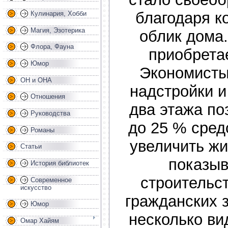
благодаря к
Кулинария, Хобби
Магия, Эзотерика
облик дома.
Флора, Фауна
приобрета
Юмор
Экономисты
ОН и ОНА
надстройки и
Отношения
два этажа по
Руководства
до 25 % сред
Романы
увеличить ж
Статьи
показыв
История библиотек
строительс
Современное
искусство
гражданских 
Юмор
несколько ви
Омар Хайям