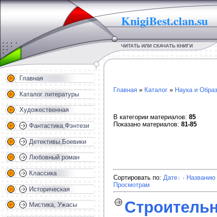
KnigiBest.clan.su
ЧИТАТЬ ИЛИ СКАЧАТЬ КНИГИ
Главная
Главная
»
Каталог
»
Наука и Обра
Каталог литературы
Художественная
В категории материалов
:
85
Показано материалов
:
81-85
Фантастика,Фэнтези
Детективы,Боевики
Любовный роман
Классика
Сортировать по
:
Дате
·
Названию
Просмотрам
Историческая
Строитель
Мистика, Ужасы