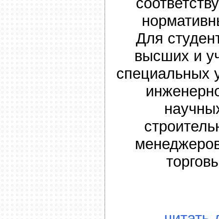
соответств
нормативн
Для студен
высших и у
специальных 
инженерно
научны
строитель
менеджеров
торгов
читать 