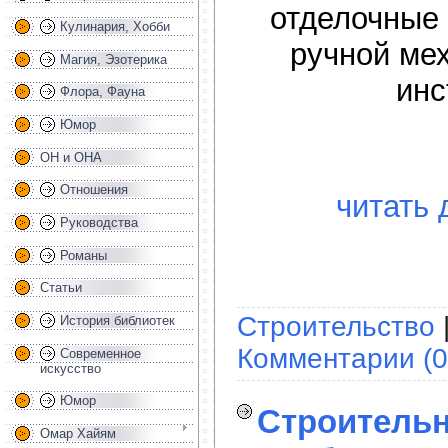
отделочные
Кулинария, Хобби
ручной ме
Магия, Эзотерика
инс
Флора, Фауна
Юмор
ОН и ОНА
Отношения
читать 
Руководства
Романы
Статьи
Строительство
История библиотек
Комментарии (0
Современное
искусство
Юмор
Строитель
Омар Хайям