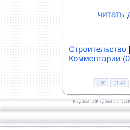
читать 
Строительство
Комментарии (0
1-20
21-40
KnigiBest.ru (KnigiBest.clan.su)