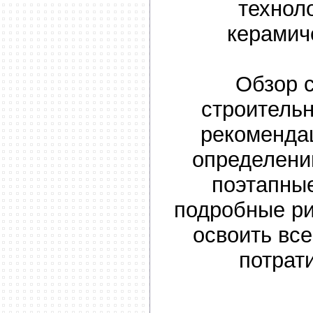
технол
керамич
Обзор 
строитель
рекоменда
определени
поэтапны
подробные ри
освоить все
потрат