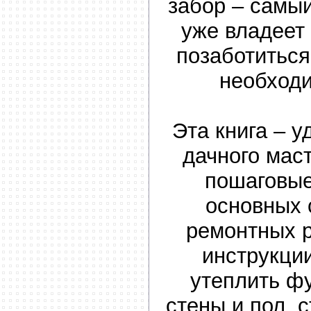
забор – самый
уже владеет
позаботиться
необход
Эта книга – 
дачного мас
пошаговые
основных 
ремонтных 
инструкции
утеплить ф
стены и пол, 