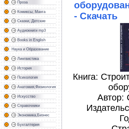
оборудован
Проза
Комиксы, Манга
- Скачать
Сказки, Детские
Аудиокниги mp3
Books in English
Наука и Образование
Лингвистика
История
Книга: Стро
Психология
обор
Анатомия,Физиология
Автор: 
Искусство
Издательс
Справочники
Экономика,Бизнес
Го
Бухгалтерия
Стр