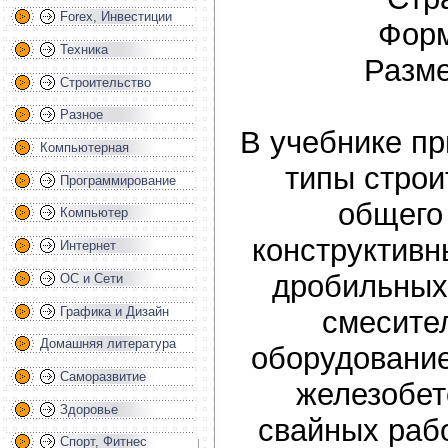
Forex, Инвестиции
Форм
Техника
Разме
Строительство
Разное
В учебнике п
Компьютерная
типы стро
Программирование
общего
Компьютер
конструктивн
Интернет
дробильных
ОС и Сети
Графика и Дизайн
смесите
Домашняя литература
оборудование
Саморазвитие
железобет
Здоровье
свайных раб
Спорт, Фитнес