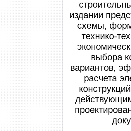
строительны
издании пред
схемы, форм
технико-те
экономичес
выбора к
вариантов, э
расчета эл
конструкций
действующим
проектирова
док