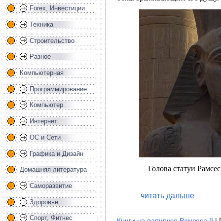
Forex, Инвестиции
Техника
Строительство
Разное
Компьютерная
Программирование
Компьютер
Интернет
ОС и Сети
Графика и Дизайн
Голова статуи Рамсес
Домашняя литература
Саморазвитие
читать дальше
Здоровье
Спорт, Фитнес
Книги на папирусе Рамзеса II
| 