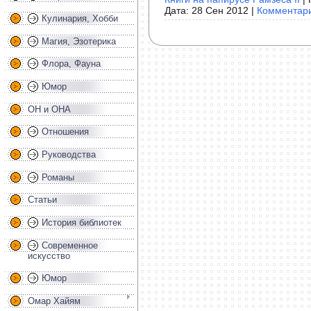
Дата:
28 Сен 2012
|
Комментари
Кулинария, Хобби
Магия, Эзотерика
Флора, Фауна
Юмор
ОН и ОНА
Отношения
Руководства
Романы
Статьи
История библиотек
Современное
искусство
Юмор
Омар Хайям