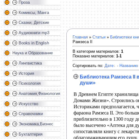
Проза
Комиксы, Манга
Сказки, Детские
Аудиокниги mp3
Главная
»
Статьи
»
Библиотеки кни
Рамзеса II
Books in English
В категории материалов
:
1
Наука и Образование
Показано материалов
:
1-1
Лингвистика
Сортировать по
:
Дате
·
Названию
История
Библиотека Рамзеса II 
души»
Психология
Анатомия,Физиология
В Древнем Египте хранилища
Домами Жизни». Строились он
Искусство
Историками предполагается, ч
фараона Рамзеса II. Это боль
Справочники
приблизительно в 1300 году до
Экономика,Бизнес
было высечено «Аптека для ду
сопоставляли книгу с лекарс
Бухгалтерия
облагораживающим его душу.