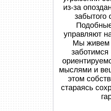
из-за опозда
забытого 
Подобные
управляют н
Мы живем 
заботимся 
ориентируемс
мыслями и ве
этом собст
стараясь сох
га