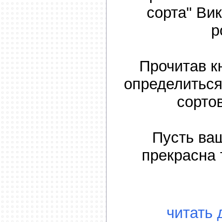
сорта" Ви
р
Прочитав к
определиться
сорто
Пусть ва
прекрасна 
читать 