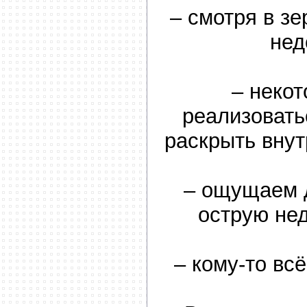
– смотря в з
нед
– неко
реализовать
раскрыть вну
– ощущаем 
острую не
– кому-то всё