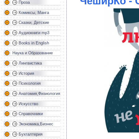
ЧеширКо - 
Проза
Комиксы, Манга
Сказки, Детские
Аудиокниги mp3
Books in English
Наука и Образование
Лингвистика
История
Психология
Анатомия,Физиология
Искусство
Справочники
Экономика,Бизнес
Бухгалтерия