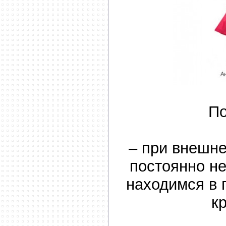
П
– при внешн
постоянно н
находимся в 
к