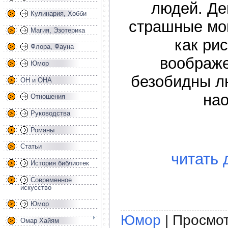
людей. Де
Кулинария, Хобби
страшные мо
Магия, Эзотерика
как ри
Флора, Фауна
воображе
Юмор
безобидны л
ОН и ОНА
на
Отношения
Руководства
Романы
Статьи
читать 
История библиотек
Современное
искусство
Юмор
Юмор
| Просмот
Омар Хайям