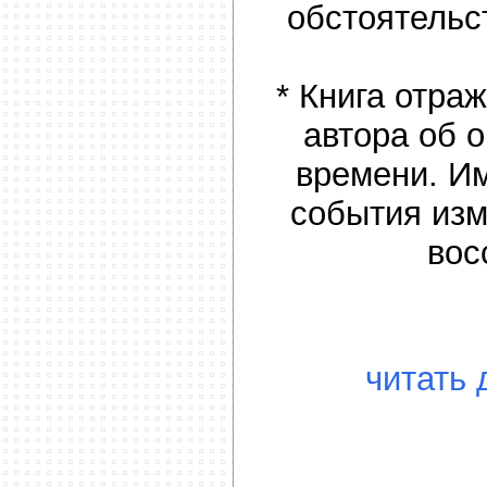
обстоятельс
* Книга отра
автора об 
времени. И
события изм
вос
читать 