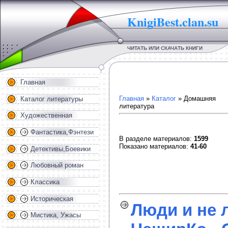
KnigiBest.clan.su
ЧИТАТЬ ИЛИ СКАЧАТЬ КНИГИ
Главная
Главная
»
Каталог
» Домашняя
Каталог литературы
литература
Художественная
Фантастика,Фэнтези
В разделе материалов
:
1599
Показано материалов
:
41-60
Детективы,Боевики
Любовный роман
Классика
Историческая
Люди и не 
Мистика, Ужасы