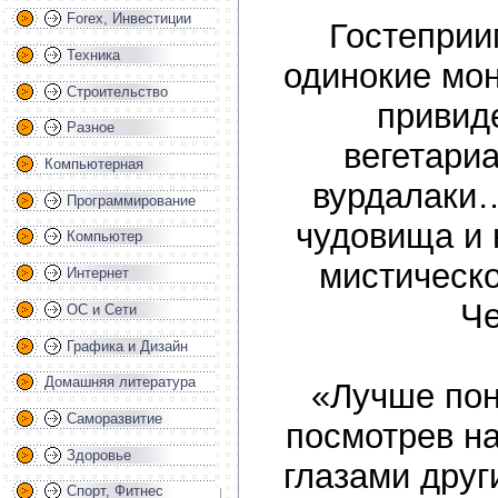
Forex, Инвестиции
Гостеприи
Техника
одинокие мо
Строительство
привид
Разное
вегетари
Компьютерная
вурдалаки
Программирование
чудовища и 
Компьютер
мистическо
Интернет
Че
ОС и Сети
Графика и Дизайн
Домашняя литература
«Лучше пон
Саморазвитие
посмотрев на
Здоровье
глазами дру
Спорт, Фитнес