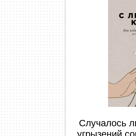
Случалось л
угрызений со